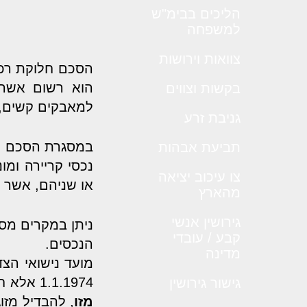
הליכים בבימ"ש
למשפחה
צוואות וירושות
הסכם חלוקת רכו
הוא רשום אשר 
בקשות וצווים
למאבקים קשים, 
גניבת זרע
במסגרת הסכם חלו
תביעת אבהות
נכסי קריירה ומו
צו עיכוב יציאה
או שניהם, אשר 
מהארץ
גירושין אנשי
ניתן במקרים מסו
קבע / עובדי
הנכסים.
מדינה
מועד נישואי הצד
1.1.1974 אלא חזקת השיתוף שמשמעה שאותם זוגות יכולים לתבוע את חלוקת הרכוש המשותף
גישור גירושין
מזו
, להבדיל מזו