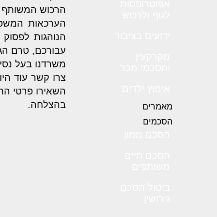
אפוטרופסות
הרכוש המשותף
לגוף ולרכוש
הערכאות המשפטי
ידועים בציבור
הנוהגות לפסוק 
עבורכם, טרם הג
מקרקעין
משרדנו בעל נסיו
והסכמי מכר
צרו קשר עוד היו
אימוץ ילדים
השאירו פרטי הת
בהצלחה.
מאמרים
הסכמים
הסכם ממון
הסכם חיים
משותפים
ביטול הסכם
גירושין