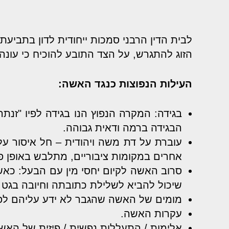
לבית הדין הרבני סמכות ייחודית לדון בתביעת ג
הזוג להתגרש, על הצד התובע להוכיח כי עונה 
העילות הנפוצות כנגד האשה:
בגידה: המקרה הנפוץ הנו בגידה לפיו "ז
הבגידה ברמה ודאית גבוהה.
עוברת על דת משה ויהודית – חל איסור ע
אחרים במקומות ציבוריים, מתלבש באופן פרו
סרוב האשה לקיום יחסי מין עם הבעל: כא
שיכול להביא לשלילת כתובתה וחיובה בגט פי
מומים של האשה שהגבר לא ידע עליהם לפני
עקרות האשה.
אלימות / התעללות נפשית / פיזית של האש