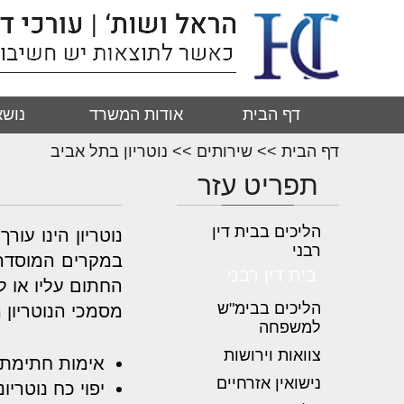
דף הבית
אודות המשרד
נושא
דף הבית
>>
שירותים
>>
נוטריון בתל אביב
תפריט עזר
הליכים בבית דין
נוטריון הינו עו
רבני
במקרים המוסדרי
בית דין רבני
החתום עליו או 
הליכים בבימ"ש
מסמכי הנוטריון 
למשפחה
צוואות וירושות
אימות חתימת מ
נישואין אזרחיים
יפוי כח נוטריוני